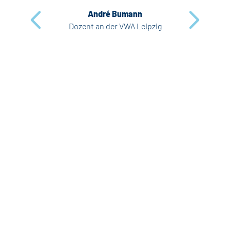
André Bumann
Dozent an der VWA Leipzig
zurück
weiter